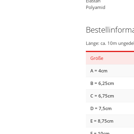
Elastan
Polyamid
Bestellinform
Länge: ca. 10m ungedeh
Größe
A = 4cm
B = 6,25cm
C = 6,75cm
D = 7,5cm
E = 8,75cm
F = 10cm