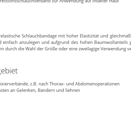
ressionsschlauchverband zur Anwendung auf intakter Haut
erelastische Schlauchbandage mit hoher Elastizität und gleichmä
nd einfach anzulegen und aufgrund des hohen Baumwollanteils gu
n durch die Wahl der Größe oder eine zweilagige Verwendung ve
ebiet
Fixierverbände, z.B. nach Thorax- und Abdomenoperationen
lasten an Gelenken, Bändern und Sehnen