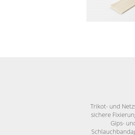
Trikot- und Net
sichere Fixieru
Gips- un
Schlauchbandage